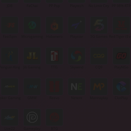
JDB
FaChai
PP Pop
Playtech
No Limit City
PP 98% RTP
FastSpin
Microgaming
Habanero
Playstar
5G Games
Red Tiger (Ev
Penguin King
Jili Gaming
TTG
Skywind
CQ9
PlayNGo
Joker Gaming
GMW
Reevo
Netent
Mannaplay
ClotPlay
Live22
Gameplay
BTG