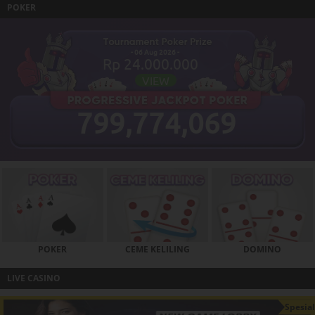
POKER
- 06 Aug 2026 -
Rp 24.000.000
VIEW
799,774,069
POKER
CEME KELILING
DOMINO
LIVE CASINO
Spesial