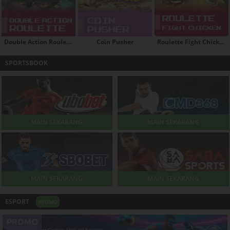
Double Action Roulette
Coin Pusher
Roulette Fight Chicken
SPORTSBOOK
MAIN SEKARANG
MAIN SEKARANG
MAIN SEKARANG
MAIN SEKARANG
ESPORT
PROMO