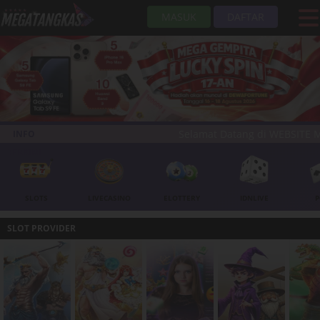
MASUK
DAFTAR
Selamat Datang di WEBSITE MEGATA
INFO
TERKINI
SLOTS
LIVECASINO
ELOTTERY
IDNLIVE
P
SLOT PROVIDER