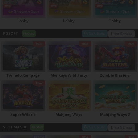
Lobby
Lobby
Lobby
PGSOFT
Cari Slots
Lihat Semua
PROMO
Tornado Rampage
Monkeys Wild Party
Zombie Blasters
Super Wildrix
Mahjong Ways
Mahjong Ways 2
SLOT MANIA
Cari Slots
Lihat Semua
PROMO