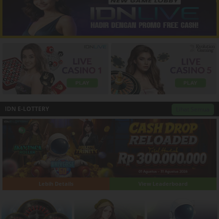
IDN E-LOTTERY
Lihat Semua
Lebih Details
View Leaderboard